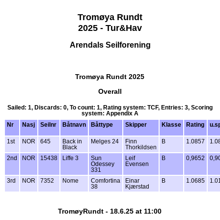
Tromøya Rundt
2025 - Tur&Hav
Arendals Seilforening
Tromøya Rundt 2025
Overall
Sailed: 1, Discards: 0, To count: 1, Rating system: TCF, Entries: 3, Scoring
system: Appendix A
Nr
Nasj
Seilnr
Båtnavn
Båttype
Skipper
Klasse
Rating
u.s
1st
NOR
645
Back in
Melges 24
Finn
B
1.0857
1.0
Black
Thorkildsen
2nd
NOR
15438
Liffe 3
Sun
Leif
B
0,9652
0,9
Odessey
Evensen
331
3rd
NOR
7352
Nome
Comfortina
Einar
B
1.0685
1.0
38
Kjærstad
TromøyRundt - 18.6.25 at 11:00