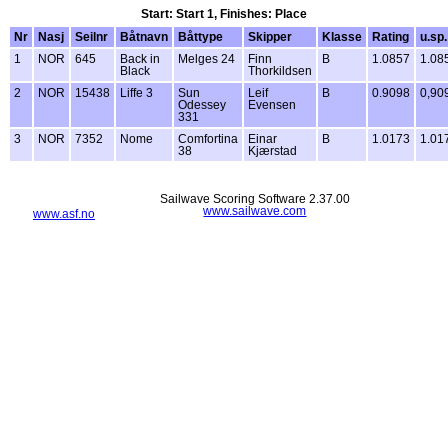
Start: Start 1, Finishes: Place
Nr
Nasj
Seilnr
Båtnavn
Båttype
Skipper
Klasse
Rating
u.sp.
1
NOR
645
Back in
Melges 24
Finn
B
1.0857
1.08
Black
Thorkildsen
2
NOR
15438
Liffe 3
Sun
Leif
B
0.9098
0,90
Odessey
Evensen
331
3
NOR
7352
Nome
Comfortina
Einar
B
1.0173
1.01
38
Kjærstad
Sailwave Scoring Software 2.37.00
www.sailwave.com
www.asf.no